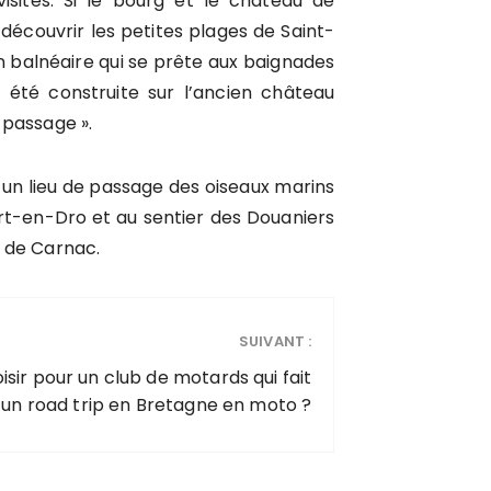
isites. Si le bourg et le château de
 découvrir les petites plages de Saint-
n balnéaire qui se prête aux baignades
été construite sur l’ancien château
e passage ».
 un lieu de passage des oiseaux marins
rt-en-Dro et au sentier des Douaniers
e de Carnac.
SUIVANT :
ir pour un club de motards qui fait
un road trip en Bretagne en moto ?