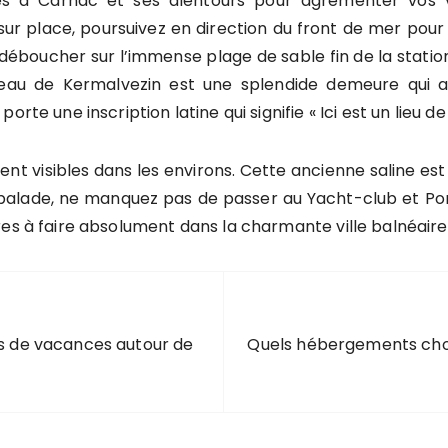
lisés à Carnac et ses alentours pour agrémenter vos v
sur place, poursuivez en direction du front de mer pour
éboucher sur l’immense plage de sable fin de la statio
teau de Kermalvezin est une splendide demeure qui a 
rte une inscription latine qui signifie « Ici est un lieu d
nt visibles dans les environs. Cette ancienne saline est
a balade, ne manquez pas de passer au Yacht-club et Po
res à faire absolument dans la charmante ville balnéair
ns de vacances autour de
Quels hébergements chois