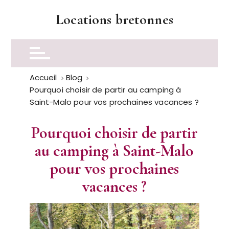
P
Locations bretonnes
a
s
s
e
r
Accueil
Blog
a
Pourquoi choisir de partir au camping à
u
Saint-Malo pour vos prochaines vacances ?
c
o
Pourquoi choisir de partir
n
au camping à Saint-Malo
t
e
pour vos prochaines
n
vacances ?
u