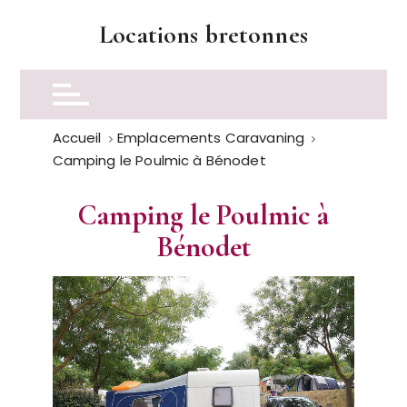
P
Locations bretonnes
a
s
s
e
r
Accueil
Emplacements Caravaning
a
Camping le Poulmic à Bénodet
u
c
Camping le Poulmic à
o
n
Bénodet
t
e
n
u