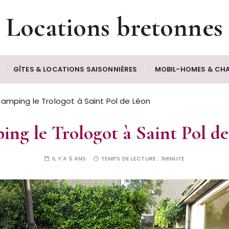
Locations bretonnes
GÎTES & LOCATIONS SAISONNIÈRES
MOBIL-HOMES & CHA
amping le Trologot à Saint Pol de Léon
ng le Trologot à Saint Pol d
IL Y'A 5 ANS
TEMPS DE LECTURE :
1MINUTE