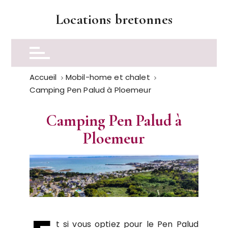
P
Locations bretonnes
a
s
s
e
r
Accueil
Mobil-home et chalet
a
Camping Pen Palud à Ploemeur
u
c
Camping Pen Palud à
o
n
Ploemeur
t
e
n
u
t si vous optiez pour le Pen Palud